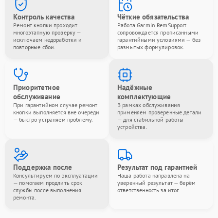
Контроль качества
Чёткие обязательства
Ремонт кнопки проходит
Работа Garmin RemSupport
многоэтапную проверку —
сопровождается прописанными
исключаем недоработки и
гарантийными условиями — без
повторные сбои.
размытых формулировок.
Приоритетное
Надёжные
обслуживание
комплектующие
При гарантийном случае ремонт
В рамках обслуживания
кнопки выполняется вне очереди
применяем проверенные детали
— быстро устраняем проблему.
— для стабильной работы
устройства.
Поддержка после
Результат под гарантией
Консультируем по эксплуатации
Наша работа направлена на
— помогаем продлить срок
уверенный результат — берём
службы после выполнения
ответственность за итог.
ремонта.