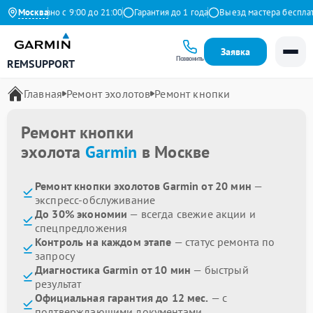
Ежедневно с 9:00 до 21:00
Москва
Гарантия до 1 года
Выезд мастера бесплатно
Заявка
Позвонить
REMSUPPORT
Главная
Ремонт эхолотов
Ремонт кнопки
Ремонт кнопки
эхолота
Garmin
в Москве
Ремонт кнопки эхолотов Garmin от 20 мин
—
экспресс-обслуживание
До 30% экономии
— всегда свежие акции и
спецпредложения
Контроль на каждом этапе
— статус ремонта по
запросу
Диагностика Garmin от 10 мин
— быстрый
результат
Официальная гарантия до 12 мес.
— с
подтверждающими документами