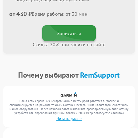
от 430 ₽
Время работы: от 30 мин
Записаться
Скидка 20% при записи на сайте
Почему выбирают
RemSupport
Наша сеть сервисных центров Garmin RemSupport работает в Москве и
специализируется на ремонте техники Garmin. Мастера чинят навигаторы, смарт-часы
и иное оборудование. Перед началом работ выполняют предварительную диагностику
устройств для определения причины поломки. Менеджер согласует с клиентом
перечень необходимых работ и их стоимость. Только после этого инженеры
Читать далее
выполняют ремонт с заменой деталей по необходимости. После работ их качество
подтверждается финальным тестом всех функций техники.