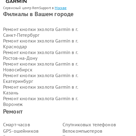
Сервисный центр RemSupport в
Москве
Филиалы в Вашем городе
Ремонт кнопки эхолота Garmin в г.
Санкт-Петербург
Ремонт кнопки эхолота Garmin в г.
Краснодар
Ремонт кнопки эхолота Garmin в г.
Ростов-на-Дону
Ремонт кнопки эхолота Garmin в г.
Новосибирск
Ремонт кнопки эхолота Garmin в г.
Екатеринбург
Ремонт кнопки эхолота Garmin в г.
Казань
Ремонт кнопки эхолота Garmin в г.
Воронеж
Ремонт кнопки эхолота Garmin в г.
Ремонт
Волгоград
Ремонт кнопки эхолота Garmin в г.
Смарт-часов
Спутниковых телефонов
Самара
GPS-ошейников
Велокомпьютеров
Ремонт кнопки эхолота Garmin в г.