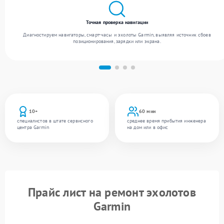
Точная проверка навигации
Диагностируем навигаторы, смарт-часы и эхолоты Garmin, выявляя источник сбоев
позиционирования, зарядки или экрана.
10+
60 мин
специалистов в штате сервисного
среднее время прибытия инженера
центра Garmin
на дом или в офис
Прайс лист на ремонт эхолотов
Garmin