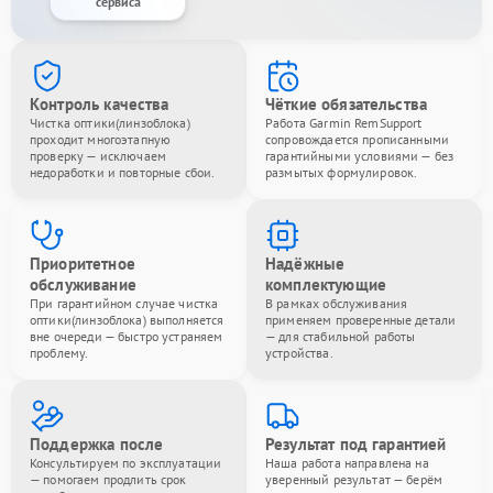
сервиса
Контроль качества
Чёткие обязательства
Чистка оптики(линзоблока)
Работа Garmin RemSupport
проходит многоэтапную
сопровождается прописанными
проверку — исключаем
гарантийными условиями — без
недоработки и повторные сбои.
размытых формулировок.
Приоритетное
Надёжные
обслуживание
комплектующие
При гарантийном случае чистка
В рамках обслуживания
оптики(линзоблока) выполняется
применяем проверенные детали
вне очереди — быстро устраняем
— для стабильной работы
проблему.
устройства.
Поддержка после
Результат под гарантией
Консультируем по эксплуатации
Наша работа направлена на
— помогаем продлить срок
уверенный результат — берём