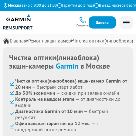
Ежедневно с 9:00 до 21:00
Москва
Гарантия до 1 года
Выезд мастера бесплат
Заявка
Позвонить
REMSUPPORT
Главная
Ремонт экшн-камер
Чистка оптики(линзоблока)
Чистка оптики(линзоблока)
экшн-камеры
Garmin
в Москве
Чистка оптики(линзоблока) экшн-камер Garmin от
20 мин
— быстрый старт работ
До 30% экономии
— скидки при заявке онлайн
Контроль на каждом этапе
— от диагностики до
выдачи
Диагностика Garmin от 10 мин
— быстрый
результат
Официальная гарантия до 12 мес.
— с
поддержкой после ремонта