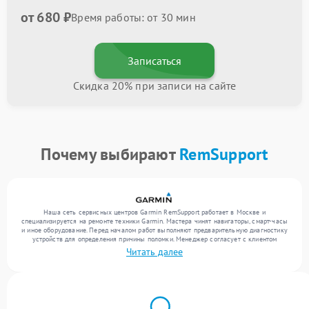
от 680 ₽
Время работы: от 30 мин
Записаться
Скидка 20% при записи на сайте
Почему выбирают
RemSupport
Наша сеть сервисных центров Garmin RemSupport работает в Москве и
специализируется на ремонте техники Garmin. Мастера чинят навигаторы, смарт-часы
и иное оборудование. Перед началом работ выполняют предварительную диагностику
устройств для определения причины поломки. Менеджер согласует с клиентом
перечень необходимых работ и их стоимость. Только после этого инженеры
Читать далее
выполняют ремонт с заменой деталей по необходимости. После работ их качество
подтверждается финальным тестом всех функций техники.