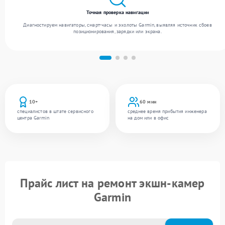
Точная проверка навигации
Диагностируем навигаторы, смарт-часы и эхолоты Garmin, выявляя источник сбоев
позиционирования, зарядки или экрана.
10+
60 мин
специалистов в штате сервисного
среднее время прибытия инженера
центра Garmin
на дом или в офис
Прайс лист на ремонт экшн-камер
Garmin