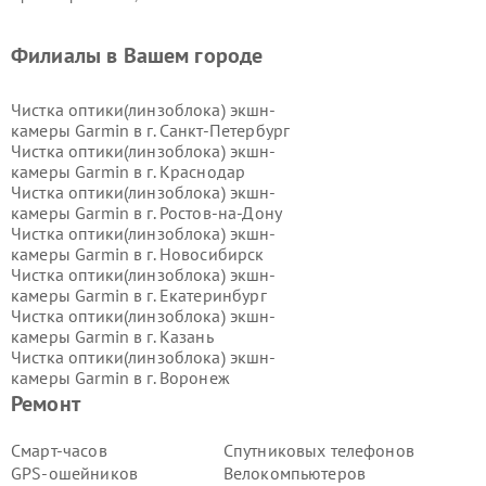
Филиалы в Вашем городе
Чистка оптики(линзоблока) экшн-
камеры Garmin в г.
Санкт-Петербург
Чистка оптики(линзоблока) экшн-
камеры Garmin в г.
Краснодар
Чистка оптики(линзоблока) экшн-
камеры Garmin в г.
Ростов-на-Дону
Чистка оптики(линзоблока) экшн-
камеры Garmin в г.
Новосибирск
Чистка оптики(линзоблока) экшн-
камеры Garmin в г.
Екатеринбург
Чистка оптики(линзоблока) экшн-
камеры Garmin в г.
Казань
Чистка оптики(линзоблока) экшн-
камеры Garmin в г.
Воронеж
Чистка оптики(линзоблока) экшн-
Ремонт
камеры Garmin в г.
Волгоград
Чистка оптики(линзоблока) экшн-
Смарт-часов
Спутниковых телефонов
камеры Garmin в г.
Самара
GPS-ошейников
Велокомпьютеров
Чистка оптики(линзоблока) экшн-