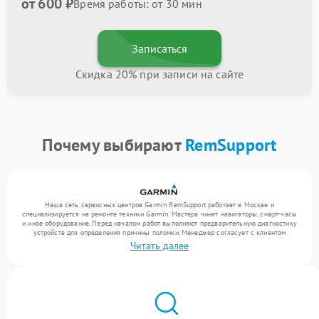
от 600 ₽
Время работы: от 30 мин
Записаться
Скидка 20% при записи на сайте
Почему выбирают
RemSupport
Наша сеть сервисных центров Garmin RemSupport работает в Москве и
специализируется на ремонте техники Garmin. Мастера чинят навигаторы, смарт-часы
и иное оборудование. Перед началом работ выполняют предварительную диагностику
устройств для определения причины поломки. Менеджер согласует с клиентом
перечень необходимых работ и их стоимость. Только после этого инженеры
Читать далее
выполняют ремонт с заменой деталей по необходимости. После работ их качество
подтверждается финальным тестом всех функций техники.