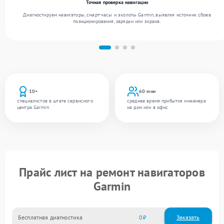
Точная проверка навигации
Диагностируем навигаторы, смарт-часы и эхолоты Garmin, выявляя источник сбоев
позиционирования, зарядки или экрана.
10+
60 мин
специалистов в штате сервисного
среднее время прибытия инженера
центра Garmin
на дом или в офис
Прайс лист на ремонт навигаторов
Garmin
Бесплатная диагностика
0
Заказать