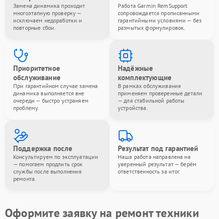
Замена динамика проходит
Работа Garmin RemSupport
многоэтапную проверку —
сопровождается прописанными
исключаем недоработки и
гарантийными условиями — без
повторные сбои.
размытых формулировок.
Приоритетное
Надёжные
обслуживание
комплектующие
При гарантийном случае замена
В рамках обслуживания
динамика выполняется вне
применяем проверенные детали
очереди — быстро устраняем
— для стабильной работы
проблему.
устройства.
Поддержка после
Результат под гарантией
Консультируем по эксплуатации
Наша работа направлена на
— помогаем продлить срок
уверенный результат — берём
службы после выполнения
ответственность за итог.
ремонта.
Оформите заявку на ремонт техники