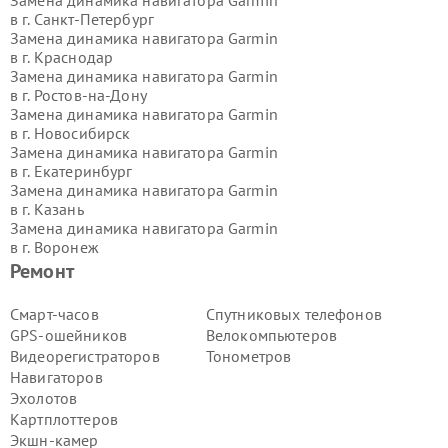
в г.
Санкт-Петербург
Замена динамика навигатора Garmin
в г.
Краснодар
Замена динамика навигатора Garmin
в г.
Ростов-на-Дону
Замена динамика навигатора Garmin
в г.
Новосибирск
Замена динамика навигатора Garmin
в г.
Екатеринбург
Замена динамика навигатора Garmin
в г.
Казань
Замена динамика навигатора Garmin
в г.
Воронеж
Замена динамика навигатора Garmin
Ремонт
в г.
Волгоград
Замена динамика навигатора Garmin
Смарт-часов
Спутниковых телефонов
в г.
Самара
GPS-ошейников
Велокомпьютеров
Замена динамика навигатора Garmin
Видеорегистраторов
Тонометров
в г.
Пермь
Навигаторов
Замена динамика навигатора Garmin
Эхолотов
в г.
Красноярск
Замена динамика навигатора Garmin
Картплоттеров
в г.
Ижевск
Экшн-камер