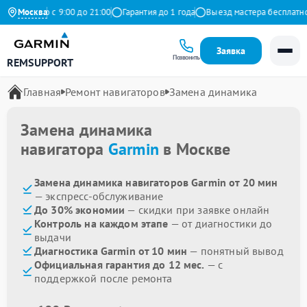
едневно с 9:00 до 21:00
Москва
Гарантия до 1 года
Выезд мастера бесплатно
Заявка
Позвонить
REMSUPPORT
Главная
Ремонт навигаторов
Замена динамика
Замена динамика
навигатора
Garmin
в Москве
Замена динамика навигаторов Garmin от 20 мин
— экспресс-обслуживание
До 30% экономии
— скидки при заявке онлайн
Контроль на каждом этапе
— от диагностики до
выдачи
Диагностика Garmin от 10 мин
— понятный вывод
Официальная гарантия до 12 мес.
— с
поддержкой после ремонта