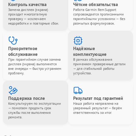
Контроль качества
Чёткие обязательства
Замена дисплея (экрана)
Работа Garmin RemSupport
проходит многоэтапную
сопровождается прописанными
проверку — исключаем
гарантийными условиями — без
недоработки и повторные сбои.
размытых формулировок.
Приоритетное
Надёжные
обслуживание
комплектующие
При гарантийном случае замена
В рамках обслуживания
дисплея (экрана) выполняется
применяем проверенные детали
вне очереди — быстро устраняем
— для стабильной работы
проблему.
устройства.
Поддержка после
Результат под гарантией
Консультируем по эксплуатации
Наша работа направлена на
— помогаем продлить срок
уверенный результат — берём
службы после выполнения
ответственность за итог.
ремонта.