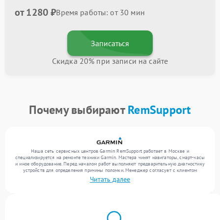
от 1280 ₽
Время работы: от 30 мин
Записаться
Скидка 20% при записи на сайте
Почему выбирают
RemSupport
Наша сеть сервисных центров Garmin RemSupport работает в Москве и
специализируется на ремонте техники Garmin. Мастера чинят навигаторы, смарт-часы
и иное оборудование. Перед началом работ выполняют предварительную диагностику
устройств для определения причины поломки. Менеджер согласует с клиентом
перечень необходимых работ и их стоимость. Только после этого инженеры
Читать далее
выполняют ремонт с заменой деталей по необходимости. После работ их качество
подтверждается финальным тестом всех функций техники.