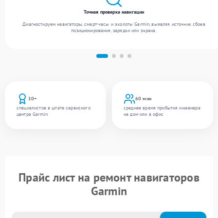
Точная проверка навигации
Диагностируем навигаторы, смарт-часы и эхолоты Garmin, выявляя источник сбоев
позиционирования, зарядки или экрана.
10+
60 мин
специалистов в штате сервисного
среднее время прибытия инженера
центра Garmin
на дом или в офис
Прайс лист на ремонт навигаторов
Garmin