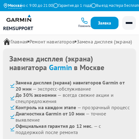
Ежедневно с 9:00 до 21:00
Москва
Гарантия до 1 года
Выезд мастера бесплатно
Заявка
Позвонить
REMSUPPORT
Главная
Ремонт навигаторов
Замена дисплея (экрана)
Замена дисплея (экрана)
навигатора
Garmin
в Москве
Замена дисплея (экрана) навигаторов Garmin от
20 мин
— экспресс-обслуживание
До 30% экономии
— всегда свежие акции и
спецпредложения
Контроль на каждом этапе
— прозрачный процесс
Диагностика Garmin от 10 мин
— точное
выявление
Официальная гарантия до 12 мес.
— с
поддержкой после ремонта