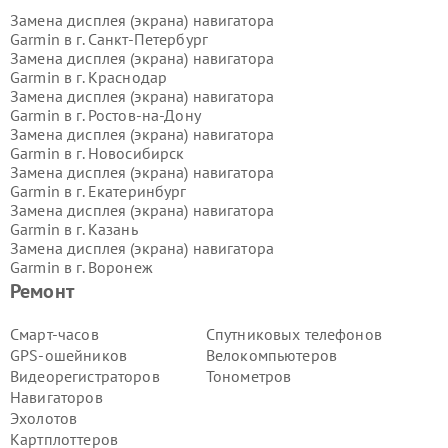
Замена дисплея (экрана) навигатора
Garmin в г.
Санкт-Петербург
Замена дисплея (экрана) навигатора
Garmin в г.
Краснодар
Замена дисплея (экрана) навигатора
Garmin в г.
Ростов-на-Дону
Замена дисплея (экрана) навигатора
Garmin в г.
Новосибирск
Замена дисплея (экрана) навигатора
Garmin в г.
Екатеринбург
Замена дисплея (экрана) навигатора
Garmin в г.
Казань
Замена дисплея (экрана) навигатора
Garmin в г.
Воронеж
Замена дисплея (экрана) навигатора
Ремонт
Garmin в г.
Волгоград
Замена дисплея (экрана) навигатора
Смарт-часов
Спутниковых телефонов
Garmin в г.
Самара
GPS-ошейников
Велокомпьютеров
Замена дисплея (экрана) навигатора
Видеорегистраторов
Тонометров
Garmin в г.
Пермь
Навигаторов
Замена дисплея (экрана) навигатора
Эхолотов
Garmin в г.
Красноярск
Замена дисплея (экрана) навигатора
Картплоттеров