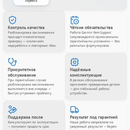
сервиса
Контроль качества
Чёткие обязательства
Разблокировка заклинивания
Работа Garmin RemSupport
проходит многоэтапную
сопровождается прописанными
проверку — исключаем
гарантийными условиями — без
недоработки и повторные сбои.
размытых формулировок.
Приоритетное
Надёжные
обслуживание
комплектующие
При гарантийном случае
В рамках обслуживания
разблокировка заклинивания
применяем проверенные детали
выполняется вне очереди —
— для стабильной работы
быстро устраняем проблему.
устройства.
Поддержка после
Результат под гарантией
Консультируем по эксплуатации
Наша работа направлена на
— помогаем продлить срок
уверенный результат — берём