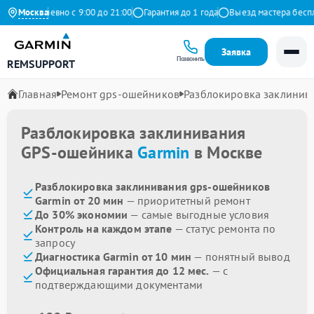
Ежедневно с 9:00 до 21:00
Москва
Гарантия до 1 года
Выезд мастера бесплат
Заявка
Позвонить
REMSUPPORT
Главная
Ремонт gps-ошейников
Разблокировка заклинив
Разблокировка заклинивания
GPS-ошейника
Garmin
в Москве
Разблокировка заклинивания gps-ошейников
Garmin от 20 мин
— приоритетный ремонт
До 30% экономии
— самые выгодные условия
Контроль на каждом этапе
— статус ремонта по
запросу
Диагностика Garmin от 10 мин
— понятный вывод
Официальная гарантия до 12 мес.
— с
подтверждающими документами