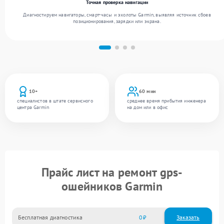
Точная проверка навигации
Диагностируем навигаторы, смарт-часы и эхолоты Garmin, выявляя источник сбоев
позиционирования, зарядки или экрана.
10+
60 мин
специалистов в штате сервисного
среднее время прибытия инженера
центра Garmin
на дом или в офис
Прайс лист на ремонт gps-
ошейников Garmin
Бесплатная диагностика
0
Заказать