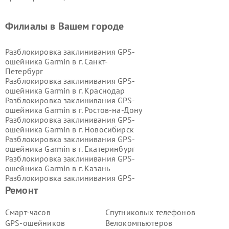
Филиалы в Вашем городе
Разблокировка заклинивания GPS-
ошейника Garmin в г.
Санкт-
Петербург
Разблокировка заклинивания GPS-
ошейника Garmin в г.
Краснодар
Разблокировка заклинивания GPS-
ошейника Garmin в г.
Ростов-на-Дону
Разблокировка заклинивания GPS-
ошейника Garmin в г.
Новосибирск
Разблокировка заклинивания GPS-
ошейника Garmin в г.
Екатеринбург
Разблокировка заклинивания GPS-
ошейника Garmin в г.
Казань
Разблокировка заклинивания GPS-
ошейника Garmin в г.
Воронеж
Ремонт
Разблокировка заклинивания GPS-
ошейника Garmin в г.
Волгоград
Смарт-часов
Спутниковых телефонов
Разблокировка заклинивания GPS-
GPS-ошейников
Велокомпьютеров
ошейника Garmin в г.
Самара