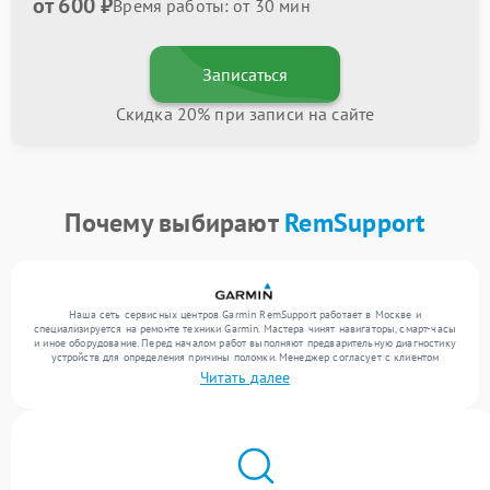
от 600 ₽
Время работы: от 30 мин
Записаться
Скидка 20% при записи на сайте
Почему выбирают
RemSupport
Наша сеть сервисных центров Garmin RemSupport работает в Москве и
специализируется на ремонте техники Garmin. Мастера чинят навигаторы, смарт-часы
и иное оборудование. Перед началом работ выполняют предварительную диагностику
устройств для определения причины поломки. Менеджер согласует с клиентом
перечень необходимых работ и их стоимость. Только после этого инженеры
Читать далее
выполняют ремонт с заменой деталей по необходимости. После работ их качество
подтверждается финальным тестом всех функций техники.