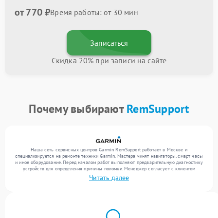
от 770 ₽
Время работы: от 30 мин
Записаться
Скидка 20% при записи на сайте
Почему выбирают
RemSupport
Наша сеть сервисных центров Garmin RemSupport работает в Москве и
специализируется на ремонте техники Garmin. Мастера чинят навигаторы, смарт-часы
и иное оборудование. Перед началом работ выполняют предварительную диагностику
устройств для определения причины поломки. Менеджер согласует с клиентом
перечень необходимых работ и их стоимость. Только после этого инженеры
Читать далее
выполняют ремонт с заменой деталей по необходимости. После работ их качество
подтверждается финальным тестом всех функций техники.