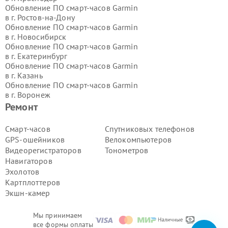
Обновление ПО смарт-часов Garmin
в г.
Ростов-на-Дону
Обновление ПО смарт-часов Garmin
в г.
Новосибирск
Обновление ПО смарт-часов Garmin
в г.
Екатеринбург
Обновление ПО смарт-часов Garmin
в г.
Казань
Обновление ПО смарт-часов Garmin
в г.
Воронеж
Обновление ПО смарт-часов Garmin
Ремонт
в г.
Волгоград
Обновление ПО смарт-часов Garmin
Смарт-часов
Спутниковых телефонов
в г.
Самара
GPS-ошейников
Велокомпьютеров
Обновление ПО смарт-часов Garmin
Видеорегистраторов
Тонометров
в г.
Пермь
Навигаторов
Обновление ПО смарт-часов Garmin
Эхолотов
в г.
Красноярск
Обновление ПО смарт-часов Garmin
Картплоттеров
в г.
Ижевск
Экшн-камер
Обновление ПО смарт-часов Garmin
в г.
Челябинск
Мы принимаем
Обновление ПО смарт-часов Garmin
все формы оплаты