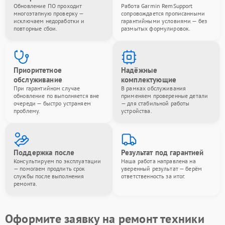
Обновление ПО проходит
Работа Garmin RemSupport
многоэтапную проверку —
сопровождается прописанными
исключаем недоработки и
гарантийными условиями — без
повторные сбои.
размытых формулировок.
Приоритетное
Надёжные
обслуживание
комплектующие
При гарантийном случае
В рамках обслуживания
обновление по выполняется вне
применяем проверенные детали
очереди — быстро устраняем
— для стабильной работы
проблему.
устройства.
Поддержка после
Результат под гарантией
Консультируем по эксплуатации
Наша работа направлена на
— помогаем продлить срок
уверенный результат — берём
службы после выполнения
ответственность за итог.
ремонта.
Оформите заявку на ремонт техники