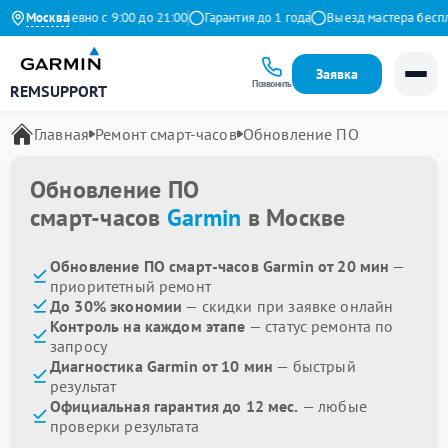
Ежедневно с 9:00 до 21:00
Москва
Гарантия до 1 года
Выезд мастера бесплат
Заявка
Позвонить
REMSUPPORT
Главная
Ремонт смарт-часов
Обновление ПО
Обновление ПО
смарт-часов
Garmin
в Москве
Обновление ПО смарт-часов Garmin от 20 мин
—
приоритетный ремонт
До 30% экономии
— скидки при заявке онлайн
Контроль на каждом этапе
— статус ремонта по
запросу
Диагностика Garmin от 10 мин
— быстрый
результат
Официальная гарантия до 12 мес.
— любые
проверки результата