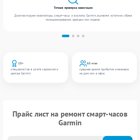
Точная проверка навигации
Диагностируем навигаторы, смарт-часы и эхолоты Garmin, выявляя источник сбоев
позиционирования, зарядки или экрана.
10+
60 мин
специалистов в штате сервисного
среднее время прибытия инженера
центра Garmin
на дом или в офис
Прайс лист на ремонт смарт-часов
Garmin