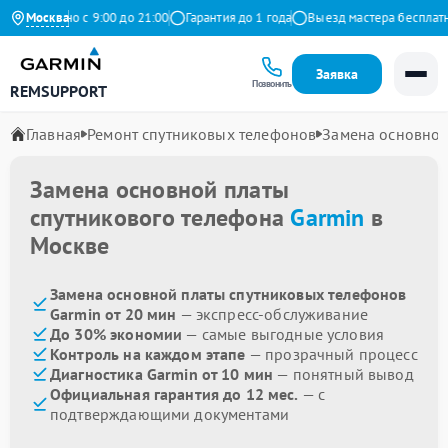
жедневно с 9:00 до 21:00
Москва
Гарантия до 1 года
Выезд мастера бесплатно
Заявка
Позвонить
REMSUPPORT
Главная
Ремонт спутниковых телефонов
Замена основной
Замена основной платы
спутникового телефона
Garmin
в
Москве
Замена основной платы спутниковых телефонов
Garmin от 20 мин
— экспресс-обслуживание
До 30% экономии
— самые выгодные условия
Контроль на каждом этапе
— прозрачный процесс
Диагностика Garmin от 10 мин
— понятный вывод
Официальная гарантия до 12 мес.
— с
подтверждающими документами