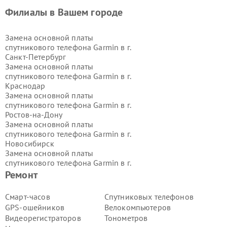
Филиалы в Вашем городе
Замена основной платы
спутникового телефона Garmin в г.
Санкт-Петербург
Замена основной платы
спутникового телефона Garmin в г.
Краснодар
Замена основной платы
спутникового телефона Garmin в г.
Ростов-на-Дону
Замена основной платы
спутникового телефона Garmin в г.
Новосибирск
Замена основной платы
спутникового телефона Garmin в г.
Екатеринбург
Ремонт
Замена основной платы
спутникового телефона Garmin в г.
Смарт-часов
Спутниковых телефонов
Казань
GPS-ошейников
Велокомпьютеров
Замена основной платы
Видеорегистраторов
Тонометров
спутникового телефона Garmin в г.