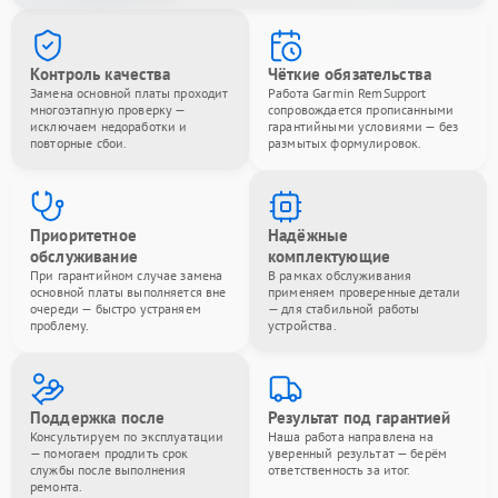
Контроль качества
Чёткие обязательства
Замена основной платы проходит
Работа Garmin RemSupport
многоэтапную проверку —
сопровождается прописанными
исключаем недоработки и
гарантийными условиями — без
повторные сбои.
размытых формулировок.
Приоритетное
Надёжные
обслуживание
комплектующие
При гарантийном случае замена
В рамках обслуживания
основной платы выполняется вне
применяем проверенные детали
очереди — быстро устраняем
— для стабильной работы
проблему.
устройства.
Поддержка после
Результат под гарантией
Консультируем по эксплуатации
Наша работа направлена на
— помогаем продлить срок
уверенный результат — берём
службы после выполнения
ответственность за итог.
ремонта.