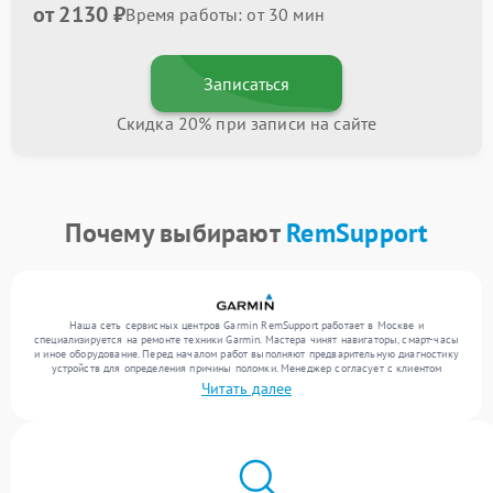
от 2130 ₽
Время работы: от 30 мин
Записаться
Скидка 20% при записи на сайте
Почему выбирают
RemSupport
Наша сеть сервисных центров Garmin RemSupport работает в Москве и
специализируется на ремонте техники Garmin. Мастера чинят навигаторы, смарт-часы
и иное оборудование. Перед началом работ выполняют предварительную диагностику
устройств для определения причины поломки. Менеджер согласует с клиентом
перечень необходимых работ и их стоимость. Только после этого инженеры
Читать далее
выполняют ремонт с заменой деталей по необходимости. После работ их качество
подтверждается финальным тестом всех функций техники.