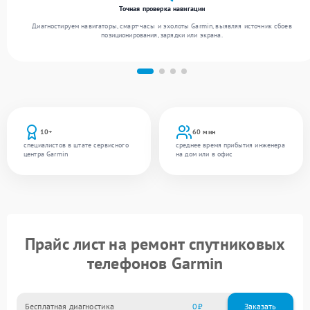
Точная проверка навигации
Диагностируем навигаторы, смарт-часы и эхолоты Garmin, выявляя источник сбоев
позиционирования, зарядки или экрана.
10+
60 мин
специалистов в штате сервисного
среднее время прибытия инженера
центра Garmin
на дом или в офис
Прайс лист на ремонт спутниковых
телефонов Garmin
Бесплатная диагностика
0
Заказать