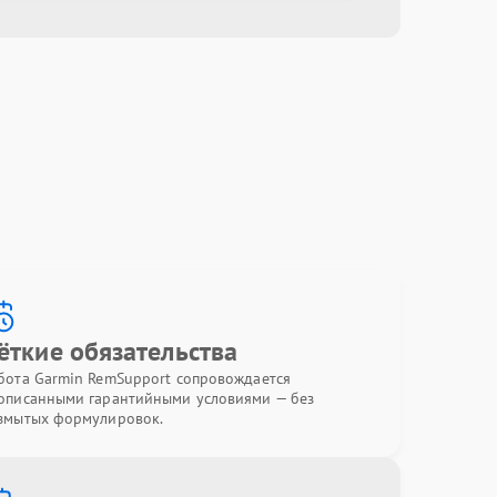
ёткие обязательства
бота Garmin RemSupport сопровождается
описанными гарантийными условиями — без
змытых формулировок.