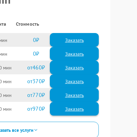
нта
Стоимость
0
Заказать
0
Заказать
460
0
370
0
770
0
970
0
азать все услуги