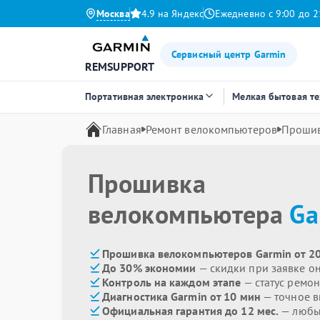
Москва
4.9 на Яндекс
Ежедневно с 9:00 до 2
Сервисный центр Garmin
REMSUPPORT
Портативная электроника
Мелкая бытовая т
Главная
Ремонт велокомпьютеров
Проши
Прошивка
велокомпьютера
Ga
Прошивка велокомпьютеров Garmin от 2
До 30% экономии
— скидки при заявке о
Контроль на каждом этапе
— статус ремон
Диагностика Garmin от 10 мин
— точное 
Официальная гарантия до 12 мес.
— любые