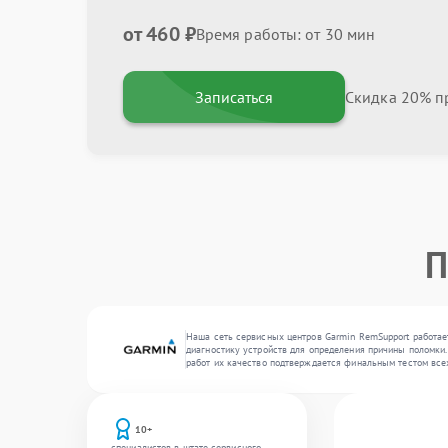
от 460 ₽
Время работы: от 30 мин
Записаться
Скидка 20% пр
П
Наша сеть сервисных центров Garmin RemSupport работает
диагностику устройств для определения причины поломки.
работ их качество подтверждается финальным тестом все
10+
специалистов в штате сервисного