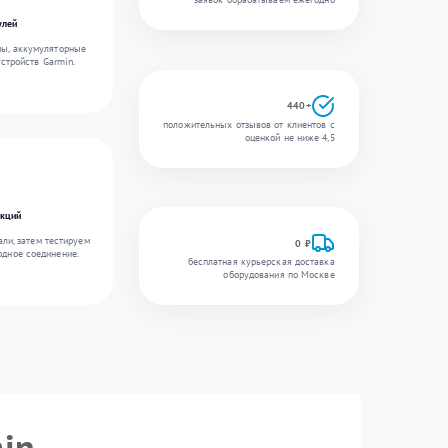
улей
мы, аккумуляторные
устройств Garmin.
440+
положительных отзывов от клиентов с
оценкой не ниже 4,5
нкций
ли, затем тестируем
0 ₽
одное соединение.
бесплатная курьерская доставка
оборудования по Москве
in