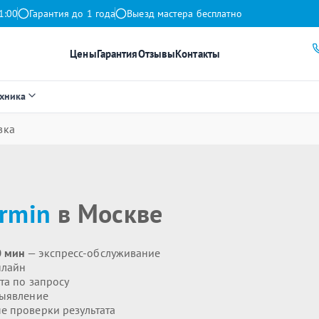
1:00
Гарантия до 1 года
Выезд мастера бесплатно
Цены
Гарантия
Отзывы
Контакты
ехника
вка
rmin
в Москве
0 мин
— экспресс-обслуживание
нлайн
та по запросу
выявление
 проверки результата