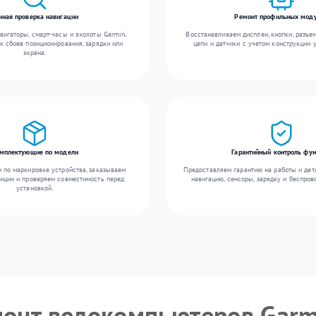
чная проверка навигации
Ремонт профильных мод
вигаторы, смарт-часы и эхолоты Garmin,
Восстанавливаем дисплеи, кнопки, разъе
к сбоев позиционирования, зарядки или
цепи и датчики с учетом конструкции 
экрана.
мплектующие по модели
Гарантийный контроль фу
 по маркировке устройства, заказываем
Предоставляем гарантию на работы и дета
иции и проверяем совместимость перед
навигацию, сенсоры, зарядку и беспров
установкой.
монт велокомпьютеров Garm