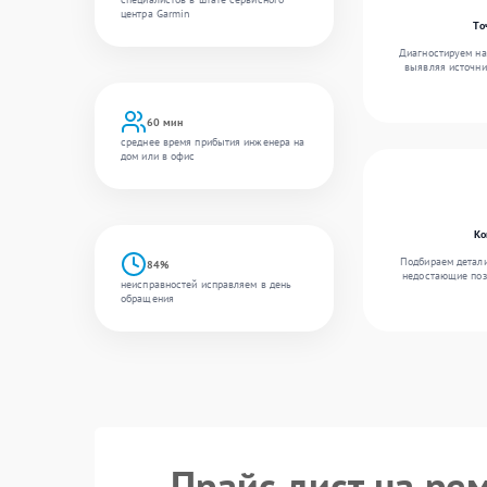
центра Garmin
То
Диагностируем на
выявляя источни
60 мин
среднее время прибытия инженера на
дом или в офис
Ко
Подбираем детали
84%
недостающие поз
неисправностей исправляем в день
обращения
Прайс лист на ре