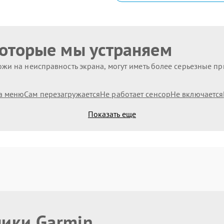
которые мы устраняем
жи на неисправность экрана, могут иметь более серьезные п
а меню
Сам перезагружается
Не работает сенсор
Не включается
Показать еще
ники Garmin