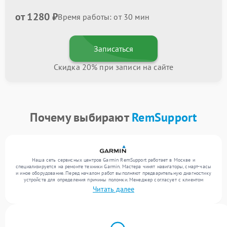
от 1280 ₽
Время работы: от 30 мин
Записаться
Скидка 20% при записи на сайте
Почему выбирают
RemSupport
Наша сеть сервисных центров Garmin RemSupport работает в Москве и
специализируется на ремонте техники Garmin. Мастера чинят навигаторы, смарт-часы
и иное оборудование. Перед началом работ выполняют предварительную диагностику
устройств для определения причины поломки. Менеджер согласует с клиентом
перечень необходимых работ и их стоимость. Только после этого инженеры
Читать далее
выполняют ремонт с заменой деталей по необходимости. После работ их качество
подтверждается финальным тестом всех функций техники.