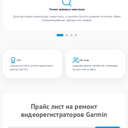
Точная проверка навигации
Диагностируем навигаторы, смарт-часы и эхолоты Garmin, выявляя источник сбоев
позиционирования, зарядки или экрана.
10+
60 мин
специалистов в штате сервисного
среднее время прибытия инженера
центра Garmin
на дом или в офис
Прайс лист на ремонт
видеорегистраторов Garmin