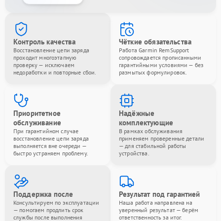
Контроль качества
Чёткие обязательства
Восстановление цепи заряда
Работа Garmin RemSupport
проходит многоэтапную
сопровождается прописанными
проверку — исключаем
гарантийными условиями — без
недоработки и повторные сбои.
размытых формулировок.
Приоритетное
Надёжные
обслуживание
комплектующие
При гарантийном случае
В рамках обслуживания
восстановление цепи заряда
применяем проверенные детали
выполняется вне очереди —
— для стабильной работы
быстро устраняем проблему.
устройства.
Поддержка после
Результат под гарантией
Консультируем по эксплуатации
Наша работа направлена на
— помогаем продлить срок
уверенный результат — берём
службы после выполнения
ответственность за итог.