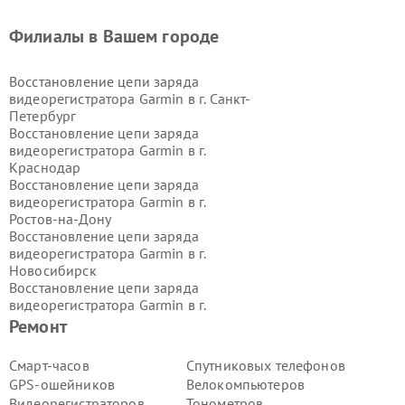
Филиалы в Вашем городе
Восстановление цепи заряда
видеорегистратора Garmin в г.
Санкт-
Петербург
Восстановление цепи заряда
видеорегистратора Garmin в г.
Краснодар
Восстановление цепи заряда
видеорегистратора Garmin в г.
Ростов-на-Дону
Восстановление цепи заряда
видеорегистратора Garmin в г.
Новосибирск
Восстановление цепи заряда
видеорегистратора Garmin в г.
Екатеринбург
Ремонт
Восстановление цепи заряда
видеорегистратора Garmin в г.
Смарт-часов
Спутниковых телефонов
Казань
GPS-ошейников
Велокомпьютеров
Восстановление цепи заряда
Видеорегистраторов
Тонометров