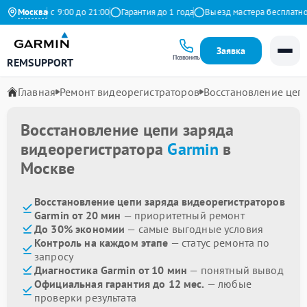
едневно с 9:00 до 21:00
Москва
Гарантия до 1 года
Выезд мастера бесплатно
Заявка
Позвонить
REMSUPPORT
Главная
Ремонт видеорегистраторов
Восстановление цеп
Восстановление цепи заряда
видеорегистратора
Garmin
в
Москве
Восстановление цепи заряда видеорегистраторов
Garmin от 20 мин
— приоритетный ремонт
До 30% экономии
— самые выгодные условия
Контроль на каждом этапе
— статус ремонта по
запросу
Диагностика Garmin от 10 мин
— понятный вывод
Официальная гарантия до 12 мес.
— любые
проверки результата