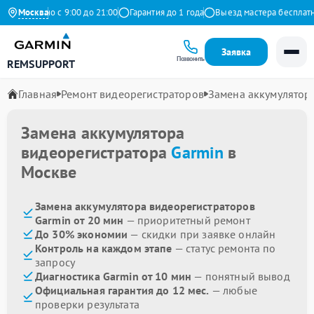
жедневно с 9:00 до 21:00
Москва
Гарантия до 1 года
Выезд мастера бесплатно
Заявка
Позвонить
REMSUPPORT
Главная
Ремонт видеорегистраторов
Замена аккумулятор
Замена аккумулятора
видеорегистратора
Garmin
в
Москве
Замена аккумулятора видеорегистраторов
Garmin от 20 мин
— приоритетный ремонт
До 30% экономии
— скидки при заявке онлайн
Контроль на каждом этапе
— статус ремонта по
запросу
Диагностика Garmin от 10 мин
— понятный вывод
Официальная гарантия до 12 мес.
— любые
проверки результата