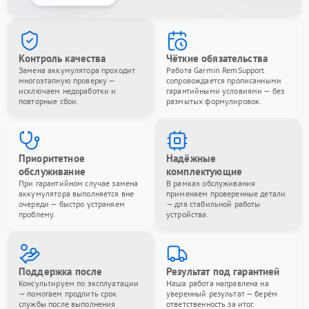
Контроль качества
Чёткие обязательства
Замена аккумулятора проходит
Работа Garmin RemSupport
многоэтапную проверку —
сопровождается прописанными
исключаем недоработки и
гарантийными условиями — без
повторные сбои.
размытых формулировок.
Приоритетное
Надёжные
обслуживание
комплектующие
При гарантийном случае замена
В рамках обслуживания
аккумулятора выполняется вне
применяем проверенные детали
очереди — быстро устраняем
— для стабильной работы
проблему.
устройства.
Поддержка после
Результат под гарантией
Консультируем по эксплуатации
Наша работа направлена на
— помогаем продлить срок
уверенный результат — берём
службы после выполнения
ответственность за итог.