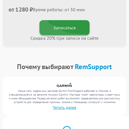
от 1280 ₽
Время работы: от 30 мин
Записаться
Скидка 20% при записи на сайте
Почему выбирают
RemSupport
Наша сеть сервисных центров Garmin RemSupport работает в Москве и
специализируется на ремонте техники Garmin. Мастера чинят навигаторы, смарт-часы
и иное оборудование. Перед началом работ выполняют предварительную диагностику
устройств для определения причины поломки. Менеджер согласует с клиентом
перечень необходимых работ и их стоимость. Только после этого инженеры
Читать далее
выполняют ремонт с заменой деталей по необходимости. После работ их качество
подтверждается финальным тестом всех функций техники.