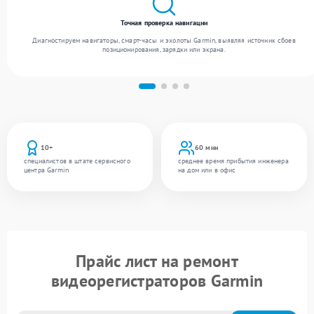
Точная проверка навигации
Диагностируем навигаторы, смарт-часы и эхолоты Garmin, выявляя источник сбоев
позиционирования, зарядки или экрана.
10+
60 мин
специалистов в штате сервисного
среднее время прибытия инженера
центра Garmin
на дом или в офис
Прайс лист на ремонт
видеорегистраторов Garmin